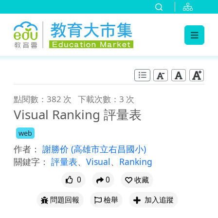
:::
跳到主要內容
:::
點閱數：382 次
下載次數：3 次
Visual Ranking 評量表
web
作者：
謝勝价
(高雄市立右昌國小)
關鍵字：
評量表
、
Visual
、
Ranking
0
0
收藏
問題回報
檢舉
加入追蹤