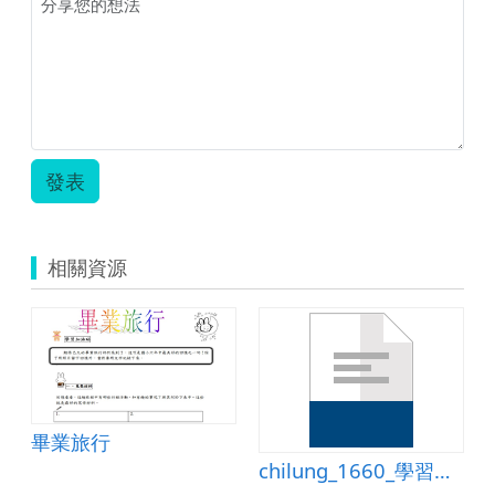
發表
相關資源
畢業旅行
戲翻轉平臺
chilung_1660_學習單_班門弄斧.doc