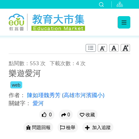
:::
跳到主要內容
:::
點閱數：553 次
下載次數：4 次
樂遊愛河
web
作者：
陳如瑾魏秀芳
(高雄市河濱國小)
關鍵字：
愛河
0
0
收藏
問題回報
檢舉
加入追蹤