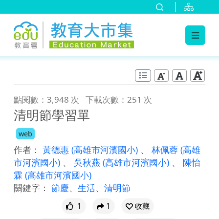
:::
跳到主要內容
:::
點閱數：3,948 次
下載次數：251 次
清明節學習單
web
作者：
黃德惠
(高雄市河濱國小)
、
林佩蓉
(高雄
市河濱國小)
、
吳秋燕
(高雄市河濱國小)
、
陳怡
霖
(高雄市河濱國小)
關鍵字：
節慶
、
生活
、
清明節
1
1
收藏