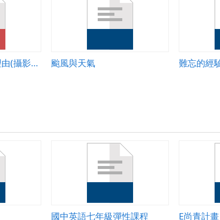
100個喜歡竹中的理由(攝影篇)
颱風與天氣
難忘的經
國中英語七年級彈性課程
E尚青計畫