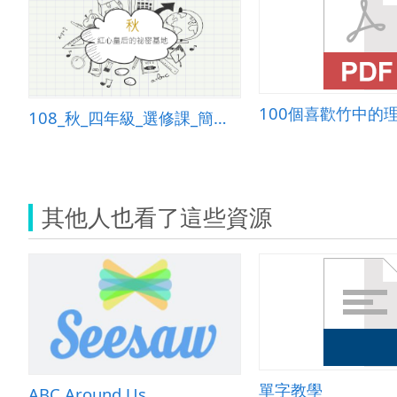
108_秋_四年級_選修課_簡報教學_默契解說
其他人也看了這些資源
單字教學
ABC Around Us