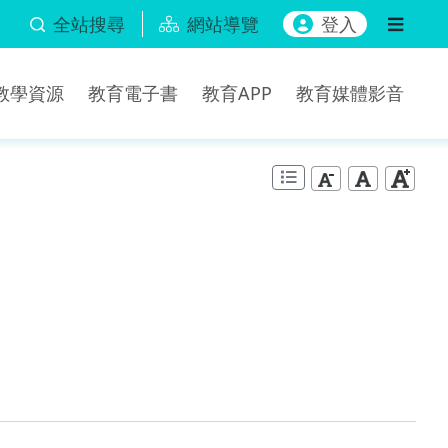
全站搜尋
網站導覽
登入
b教學資源
教育電子書
教育APP
教育媒體影音