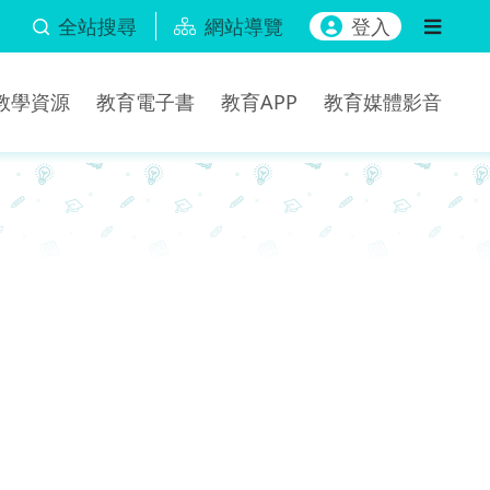
全站搜尋
網站導覽
登入
b教學資源
教育電子書
教育APP
教育媒體影音