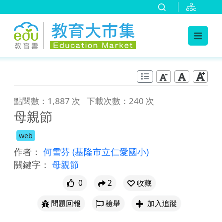
:::
跳到主要內容
:::
點閱數：1,887 次
下載次數：240 次
母親節
web
作者：
何雪芬
(基隆市立仁愛國小)
關鍵字：
母親節
0
2
收藏
問題回報
檢舉
加入追蹤