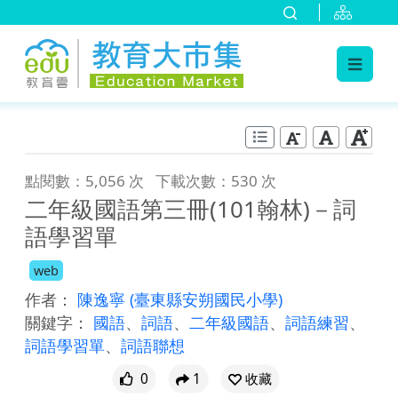
:::
跳到主要內容
:::
點閱數：5,056 次
下載次數：530 次
二年級國語第三冊(101翰林)－詞
語學習單
web
作者：
陳逸寧
(臺東縣安朔國民小學)
關鍵字：
國語
、
詞語
、
二年級國語
、
詞語練習
、
詞語學習單
、
詞語聯想
0
1
收藏