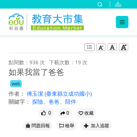
:::
跳到主要內容
:::
點閱數：936 次
下載次數：19 次
如果我當了爸爸
web
作者：
傅玉潔
(臺東縣立成功國小)
關鍵字：
探險
、
爸爸
、
陪伴
0
0
收藏
問題回報
檢舉
加入追蹤