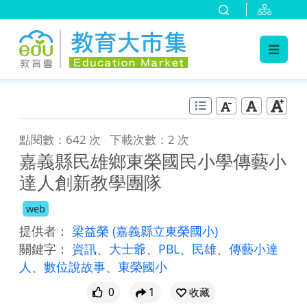
:::
跳到主要內容
:::
點閱數：642 次
下載次數：2 次
嘉義縣民雄鄉東榮國民小學傳藝小
達人創新教學團隊
web
提供者：
梁益榮
(嘉義縣立東榮國小)
關鍵字：
資訊
、
大士爺
、
PBL
、
民雄
、
傳藝小達
人
、
數位說故事
、
東榮國小
0
1
收藏