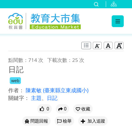
:::
跳到主要內容
:::
點閱數：714 次
下載次數：25 次
日記
web
作者：
陳素敏
(臺東縣立東成國小)
關鍵字：
主題
、
日記
0
0
收藏
問題回報
檢舉
加入追蹤