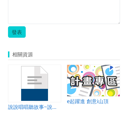
發表
相關資源
e起躍進 創意i山頂
聽
說說唱唱聽故事~說唱藝術欣賞