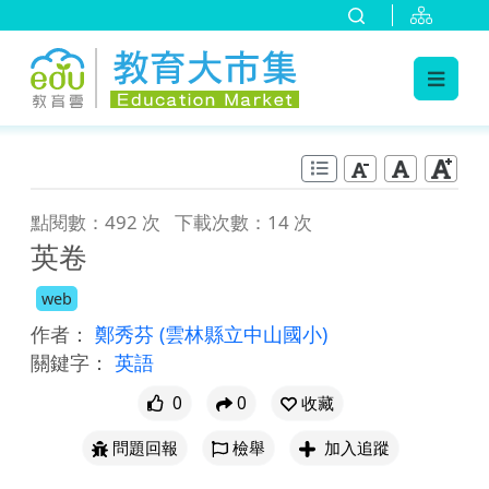
:::
跳到主要內容
:::
點閱數：492 次
下載次數：14 次
英卷
web
作者：
鄭秀芬
(雲林縣立中山國小)
關鍵字：
英語
0
0
收藏
問題回報
檢舉
加入追蹤