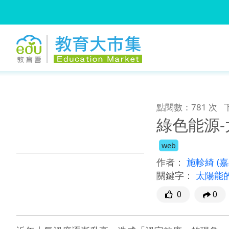
:::
跳到主要內容
:::
點閱數：781 次
綠色能源
web
作者：
施軫綺
(
關鍵字：
太陽能
0
0