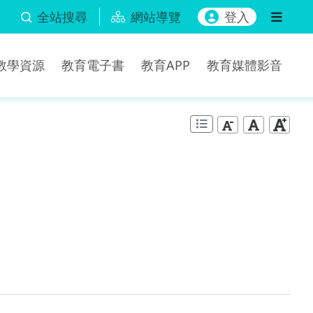
全站搜尋
網站導覽
登入
b教學資源
教育電子書
教育APP
教育媒體影音