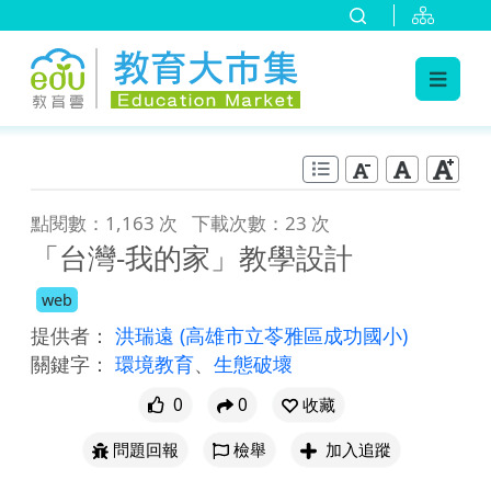
:::
跳到主要內容
:::
點閱數：1,163 次
下載次數：23 次
「台灣-我的家」教學設計
web
提供者：
洪瑞遠
(高雄市立苓雅區成功國小)
關鍵字：
環境教育
、
生態破壞
0
0
收藏
問題回報
檢舉
加入追蹤