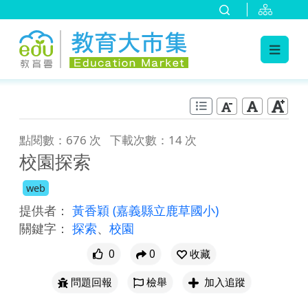
:::
跳到主要內容
:::
點閱數：676 次
下載次數：14 次
校園探索
web
提供者：
黃香穎
(嘉義縣立鹿草國小)
關鍵字：
探索
、
校園
0
0
收藏
問題回報
檢舉
加入追蹤