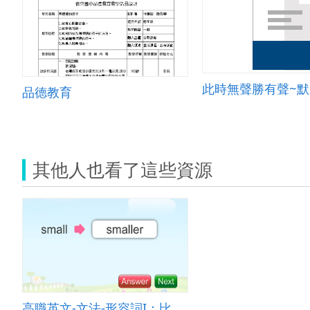
此時無聲勝有聲~
品德教育
其他人也看了這些資源
高職英文-文法-形容詞I：比較級