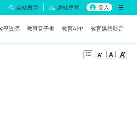
全站搜尋
網站導覽
登入
b教學資源
教育電子書
教育APP
教育媒體影音