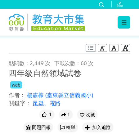
:::
跳到主要內容
:::
點閱數：2,449 次
下載次數：60 次
四年級自然領域試卷
web
作者：
楊肅棟
(臺東縣立信義國小)
關鍵字：
昆蟲、電路
1
1
收藏
問題回報
檢舉
加入追蹤