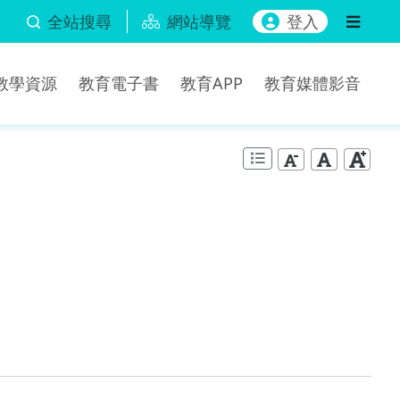
全站搜尋
網站導覽
登入
b教學資源
教育電子書
教育APP
教育媒體影音