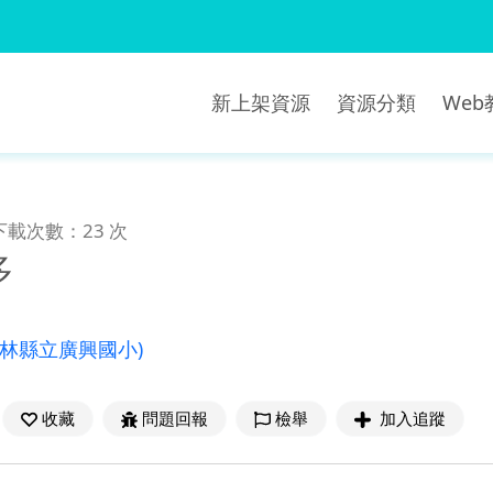
新上架資源
資源分類
We
下載次數：23 次
多
雲林縣立廣興國小)
收藏
問題回報
檢舉
加入追蹤