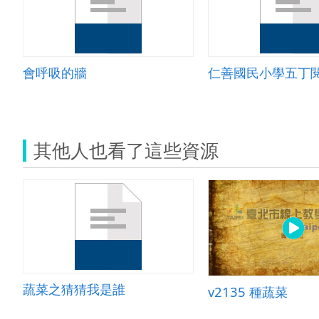
會呼吸的牆
仁善國民小學五丁
其他人也看了這些資源
蔬菜之猜猜我是誰
v2135 種蔬菜