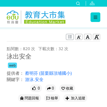
:::
跳到主要內容
:::
點閱數：820 次
下載次數：32 次
泳出安全
web
提供者：
蔡明芬
(苗栗縣頂埔國小)
關鍵字：
游泳.安全
0
0
收藏
問題回報
檢舉
加入追蹤