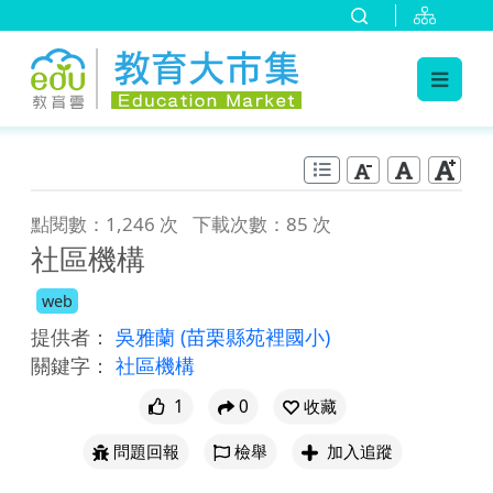
:::
跳到主要內容
:::
點閱數：1,246 次
下載次數：85 次
社區機構
web
提供者：
吳雅蘭
(苗栗縣苑裡國小)
關鍵字：
社區機構
1
0
收藏
問題回報
檢舉
加入追蹤