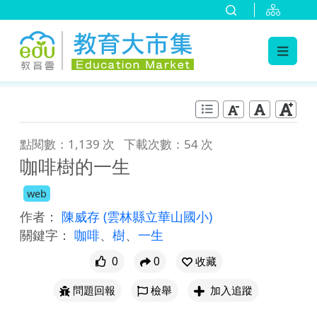
:::
跳到主要內容
:::
點閱數：1,139 次
下載次數：54 次
咖啡樹的一生
web
作者：
陳威存
(雲林縣立華山國小)
關鍵字：
咖啡
、
樹
、
一生
0
0
收藏
問題回報
檢舉
加入追蹤