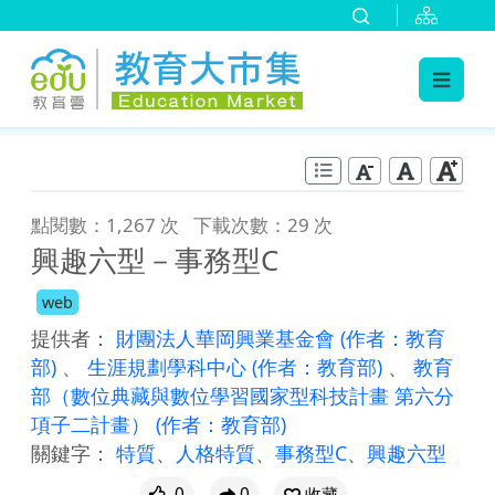
:::
跳到主要內容
:::
點閱數：1,267 次
下載次數：29 次
興趣六型－事務型C
web
提供者：
財團法人華岡興業基金會
(作者：教育
部)
、
生涯規劃學科中心
(作者：教育部)
、
教育
部（數位典藏與數位學習國家型科技計畫 第六分
項子二計畫）
(作者：教育部)
關鍵字：
特質
、
人格特質
、
事務型C
、
興趣六型
0
0
收藏