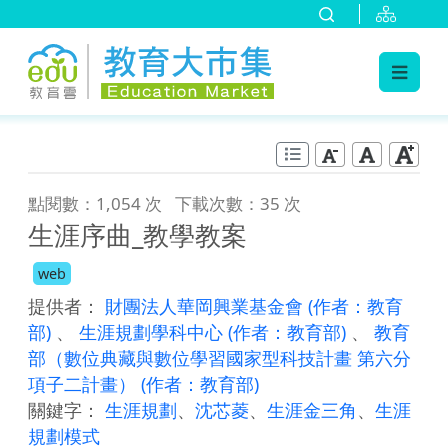
:::
跳到主要內容
:::
點閱數：1,054 次
下載次數：35 次
生涯序曲_教學教案
web
提供者：
財團法人華岡興業基金會
(作者：教育
部)
、
生涯規劃學科中心
(作者：教育部)
、
教育
部（數位典藏與數位學習國家型科技計畫 第六分
項子二計畫）
(作者：教育部)
關鍵字：
生涯規劃
、
沈芯菱
、
生涯金三角
、
生涯
規劃模式