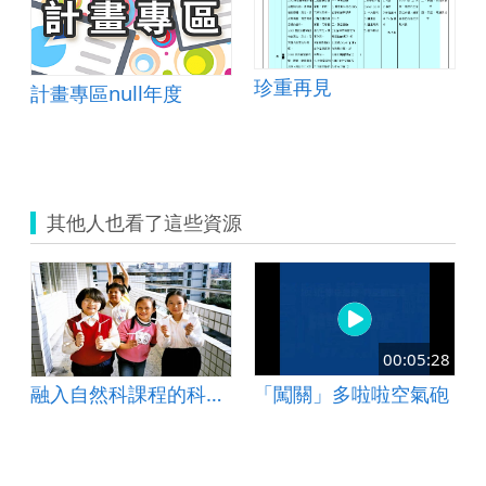
珍重再見
計畫專區null年度
其他人也看了這些資源
8
00:05:28
砲
「闖關」多啦啦空氣砲
融入自然科課程的科學遊戲-紙蜻蜓