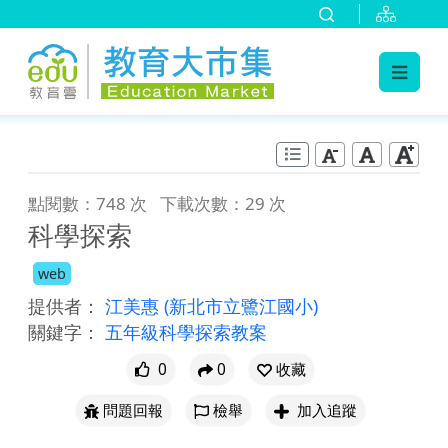
:::
跳到主要內容
:::
點閱數：748 次
下載次數：29 次
科學探索
web
提供者：
江美惠
(新北市立鷺江國小)
關鍵字：
五年級科學探索教案
0
0
收藏
問題回報
檢舉
加入追蹤