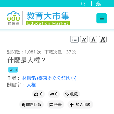
:::
跳到主要內容
:::
點閱數：1,081 次
下載次數：37 次
什麼是人權？
web
作者：
林應懿
(臺東縣立公館國小)
關鍵字：
人權
0
0
收藏
問題回報
檢舉
加入追蹤