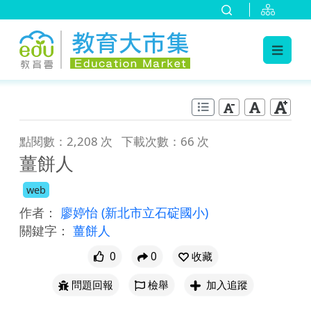
:::
跳到主要內容
:::
點閱數：2,208 次
下載次數：66 次
薑餅人
web
作者：
廖婷怡
(新北市立石碇國小)
關鍵字：
薑餅人
0
0
收藏
問題回報
檢舉
加入追蹤