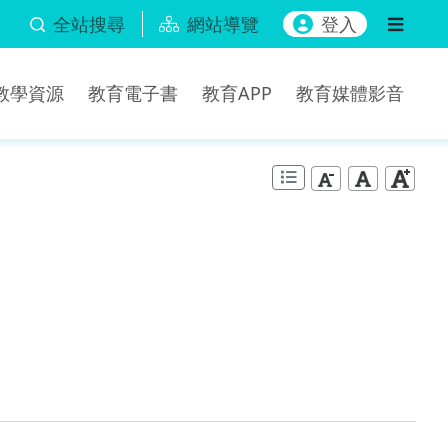
全站搜尋
網站導覽
登入
b教學資源
教育電子書
教育APP
教育媒體影音