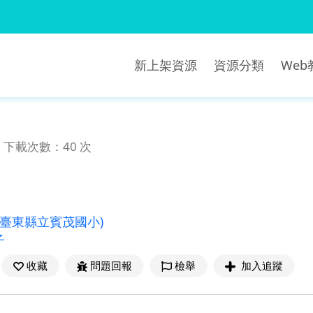
新上架資源
資源分類
We
下載次數：40 次
(臺東縣立賓茂國小)
子
收藏
問題回報
檢舉
加入追蹤