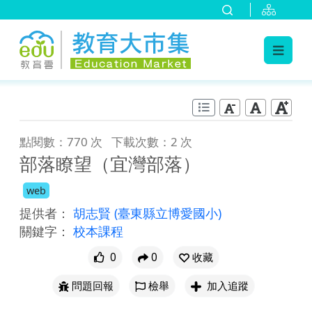
:::
跳到主要內容
:::
點閱數：770 次
下載次數：2 次
部落瞭望（宜灣部落）
web
提供者：
胡志賢
(臺東縣立博愛國小)
關鍵字：
校本課程
0
0
收藏
問題回報
檢舉
加入追蹤