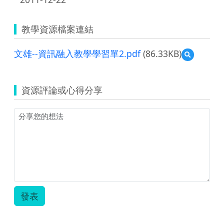
教學資源檔案連結
文雄--資訊融入教學學習單2.pdf
(86.33KB)
預
覽
文
雄-
資源評論或心得分享
-
資
訊
融
入
教
學
學
習
單
2.pdf
發表