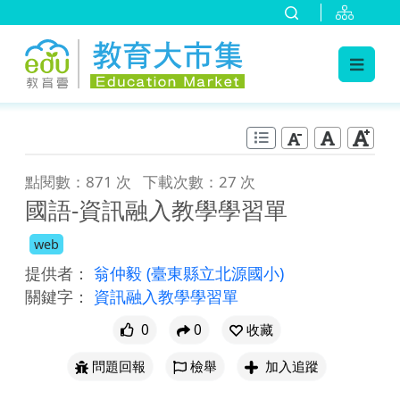
:::
跳到主要內容
:::
點閱數：871 次
下載次數：27 次
國語-資訊融入教學學習單
web
提供者：
翁仲毅
(臺東縣立北源國小)
關鍵字：
資訊融入教學學習單
0
0
收藏
問題回報
檢舉
加入追蹤