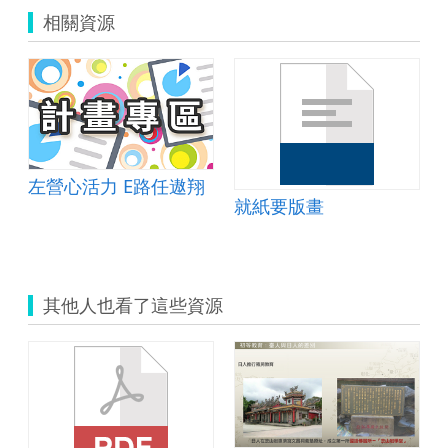
相關資源
左營心活力 E路任遨翔
1525_三角形教案設計.doc
就紙要版畫
其他人也看了這些資源