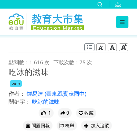
:::
跳到主要內容
:::
點閱數：1,616 次
下載次數：75 次
吃冰的滋味
web
作者：
鍾易達
(臺東縣賓茂國中)
關鍵字：
吃冰的滋味
1
0
收藏
問題回報
檢舉
加入追蹤