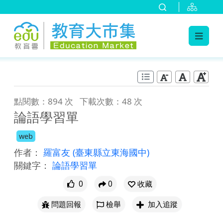
:::
跳到主要內容
:::
點閱數：894 次
下載次數：48 次
論語學習單
web
作者：
羅富友
(臺東縣立東海國中)
關鍵字：
論語學習單
0
0
收藏
問題回報
檢舉
加入追蹤