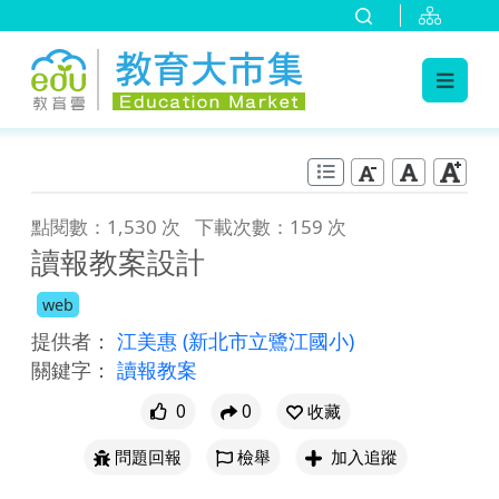
:::
跳到主要內容
:::
點閱數：1,530 次
下載次數：159 次
讀報教案設計
web
提供者：
江美惠
(新北市立鷺江國小)
關鍵字：
讀報教案
0
0
收藏
問題回報
檢舉
加入追蹤