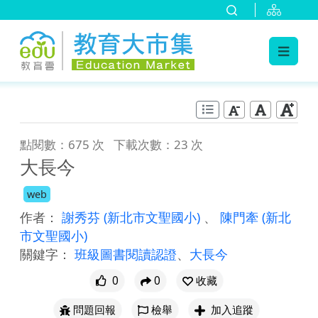
:::
跳到主要內容
:::
點閱數：675 次
下載次數：23 次
大長今
web
作者：
謝秀芬
(新北市文聖國小)
、
陳門牽
(新北
市文聖國小)
關鍵字：
班級圖書閱讀認證
、
大長今
0
0
收藏
問題回報
檢舉
加入追蹤