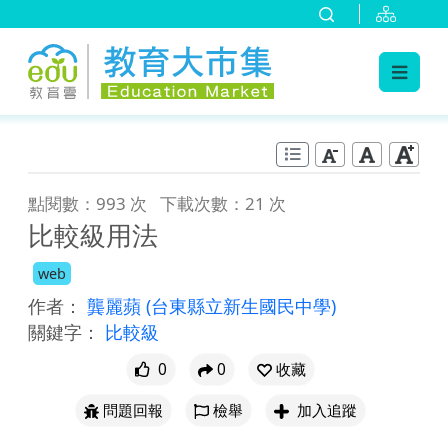
:::
跳到主要內容
:::
點閱數：993 次
下載次數：21 次
比較級用法
web
作者：
龔麗蘋
(台東縣立新生國民中學)
關鍵字：
比較級
0
0
收藏
問題回報
檢舉
加入追蹤