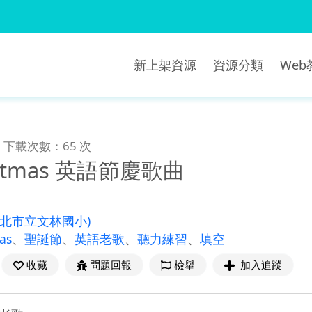
新上架資源
資源分類
We
下載次數：65 次
ristmas 英語節慶歌曲
新北市立文林國小)
as
、
聖誕節
、
英語老歌
、
聽力練習
、
填空
收藏
問題回報
檢舉
加入追蹤