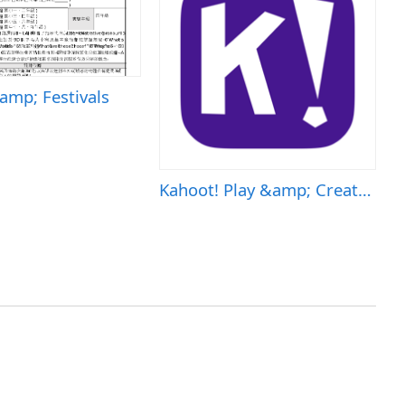
amp; Festivals
Kahoot! Play &amp; Create Quizzes
S