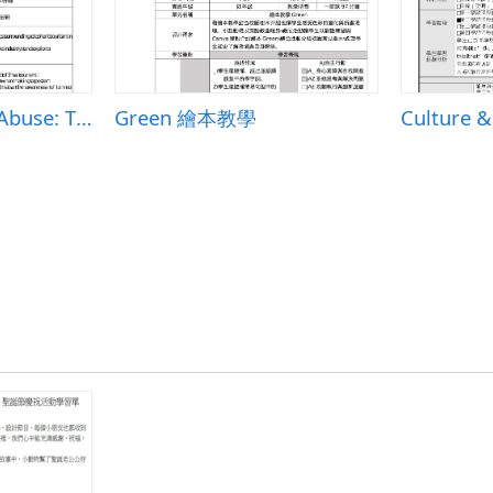
高二英文Elephant Abuse: The Thai Tourism Industry&rsquo;s Dark Secret教案
Green 繪本教學
Culture &