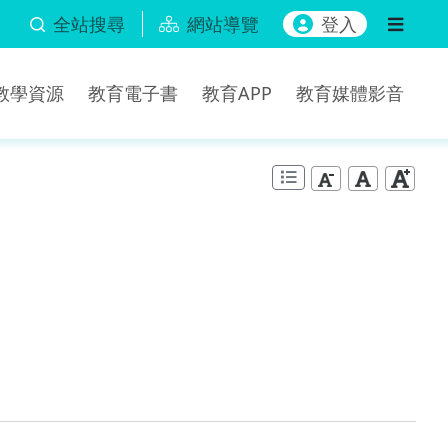
全站搜尋
網站導覽
登入
b教學資源
教育電子書
教育APP
教育媒體影音