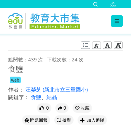
:::
跳到主要內容
:::
點閱數：439 次
下載次數：24 次
食鹽
web
作者：
汪嫈芝
(新北市立三重國小)
關鍵字：
食鹽
、
結晶
0
0
收藏
問題回報
檢舉
加入追蹤