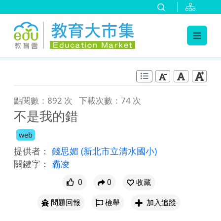
:::
跳到主要內容
:::
點閱數：892 次
下載次數：74 次
不是我的錯
web
提供者：
錢思媚
(新北市立清水國小)
關鍵字：
霸凌
0
0
收藏
問題回報
檢舉
加入追蹤