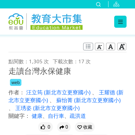
:::
跳到主要內容
:::
點閱數：1,305 次
下載次數：17 次
走讀台灣永保健康
web
作者：
汪立筠
(新北市立更寮國小)
、
王耀德
(新
北市立更寮國小)
、
蘇怡菁
(新北市立更寮國小)
、
王琇姿
(新北市立更寮國小)
關鍵字：
健康
、
自行車
、
疏洪道
0
0
收藏