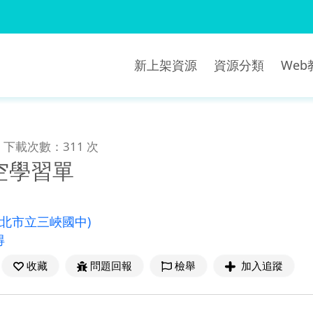
新上架資源
資源分類
We
下載次數：311 次
空學習單
新北市立三峽國中)
得
收藏
問題回報
檢舉
加入追蹤