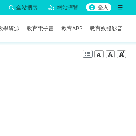
全站搜尋
網站導覽
登入
b教學資源
教育電子書
教育APP
教育媒體影音