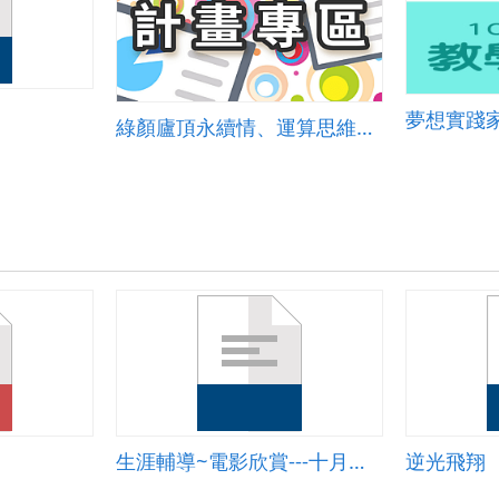
夢想實踐
綠顏廬頂永續情、運算思維行動學
生涯輔導~電影欣賞---十月的天空
逆光飛翔