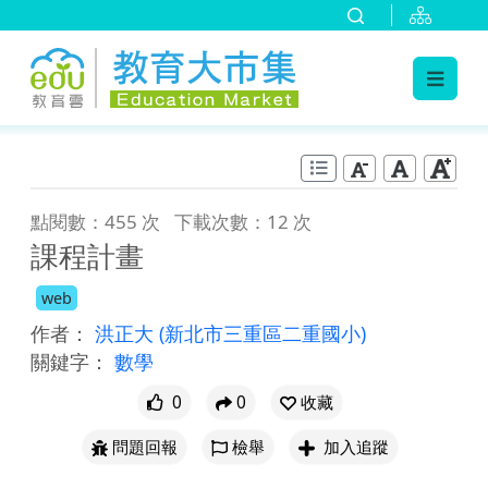
:::
跳到主要內容
:::
點閱數：455 次
下載次數：12 次
課程計畫
web
作者：
洪正大
(新北市三重區二重國小)
關鍵字：
數學
0
0
收藏
問題回報
檢舉
加入追蹤