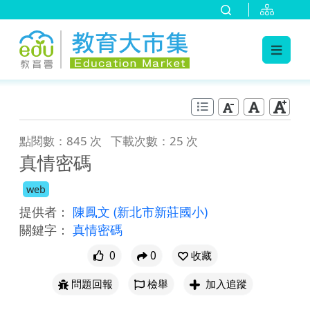
:::
跳到主要內容
:::
點閱數：845 次
下載次數：25 次
真情密碼
web
提供者：
陳鳳文
(新北市新莊國小)
關鍵字：
真情密碼
0
0
收藏
問題回報
檢舉
加入追蹤