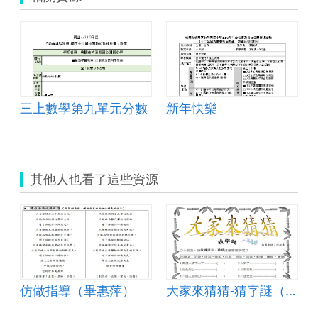
三上數學第九單元分數
新年快樂
其他人也看了這些資源
仿做指導（畢惠萍）
大家來猜猜-猜字謎（陳毓慧）
（陳毓婷）