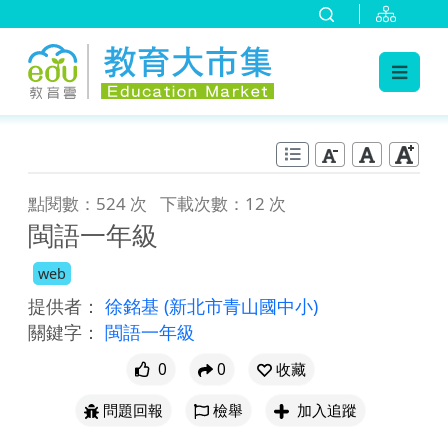
:::
跳到主要內容
:::
點閱數：524 次
下載次數：12 次
閩語一年級
web
提供者：
徐銘基
(新北市青山國中小)
關鍵字：
閩語一年級
0
0
收藏
問題回報
檢舉
加入追蹤