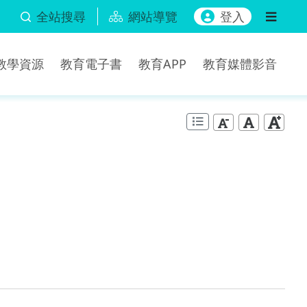
全站搜尋
網站導覽
登入
b教學資源
教育電子書
教育APP
教育媒體影音