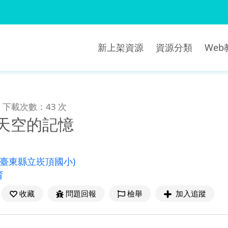
新上架資源
資源分類
We
下載次數：43 次
藏天空的記憶
(臺東縣立崁頂國小)
育
收藏
問題回報
檢舉
加入追蹤