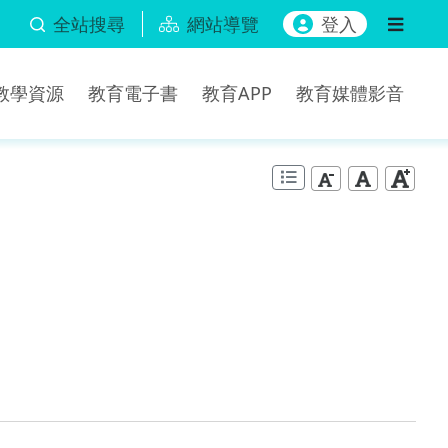
全站搜尋
網站導覽
登入
b教學資源
教育電子書
教育APP
教育媒體影音