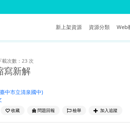
新上架資源
資源分類
We
下載次數：23 次
縮寫新解
(臺中市立清泉國中)
文
收藏
問題回報
檢舉
加入追蹤