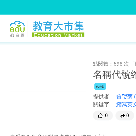
:::
跳到主要內容
:::
點閱數：698 次
名稱代號
web
提供者：
曾瑩菊
關鍵字：
縮寫英
0
0