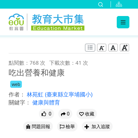
:::
跳到主要內容
:::
點閱數：768 次
下載次數：41 次
吃出營養和健康
web
作者：
林苑虹
(臺東縣立寧埔國小)
關鍵字：
健康與體育
0
0
收藏
問題回報
檢舉
加入追蹤