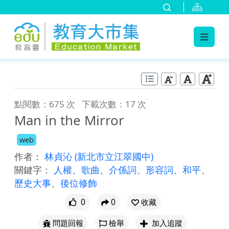
:::
跳到主要內容
:::
點閱數：675 次
下載次數：17 次
Man in the Mirror
web
作者：
林貞沁
(新北市立江翠國中)
關鍵字：
人權
、
歌曲
、
介係詞
、
形容詞
、
和平
、
歷史大事
、
後位修飾
0
0
收藏
問題回報
檢舉
加入追蹤