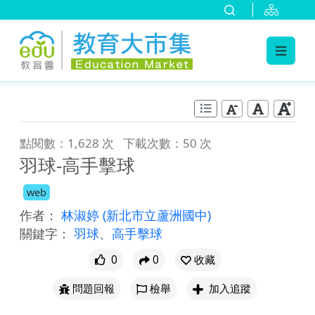
:::
跳到主要內容
:::
點閱數：1,628 次
下載次數：50 次
羽球-高手擊球
web
作者：
林淑婷
(新北市立蘆洲國中)
關鍵字：
羽球
、
高手擊球
0
0
收藏
問題回報
檢舉
加入追蹤