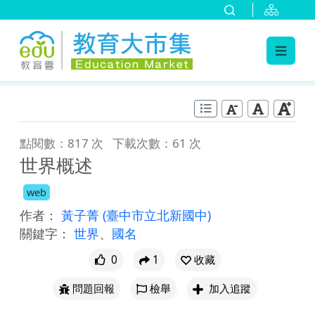
:::
跳到主要內容
:::
點閱數：817 次
下載次數：61 次
世界概述
web
作者：
黃子菁
(臺中市立北新國中)
關鍵字：
世界
、
國名
0
1
收藏
問題回報
檢舉
加入追蹤