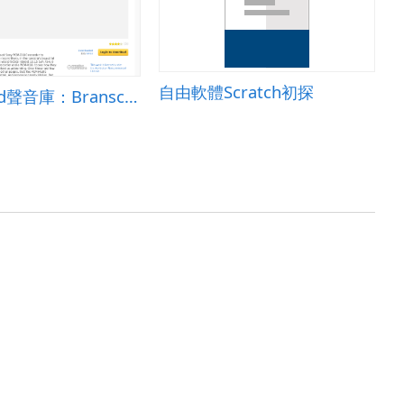
自由軟體Scratch初探
F
Freesound聲音庫：Branscombe Landslip - Birds and sea echoes on cliff - part 2