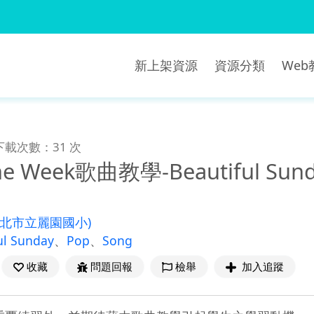
新上架資源
資源分類
We
下載次數：31 次
the Week歌曲教學-Beautiful Sun
新北市立麗園國小)
ul Sunday
、
Pop
、
Song
收藏
問題回報
檢舉
加入追蹤