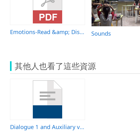
Emotions-Read &amp; Discuss &amp; Write
Sounds
其他人也看了這些資源
Dialogue 1 and Auxiliary verb &ldquo;can&rdquo;