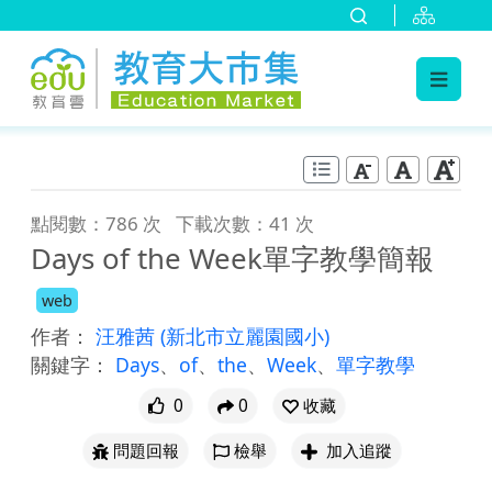
:::
跳到主要內容
:::
點閱數：786 次
下載次數：41 次
Days of the Week單字教學簡報
web
作者：
汪雅茜
(新北市立麗園國小)
關鍵字：
Days
、
of
、
the
、
Week
、
單字教學
0
0
收藏
問題回報
檢舉
加入追蹤