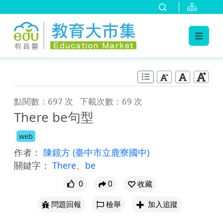
:::
跳到主要內容
:::
點閱數：697 次
下載次數：69 次
There be句型
web
作者：
陳鏡方
(臺中市立鹿寮國中)
關鍵字：
There
、
be
0
0
收藏
問題回報
檢舉
加入追蹤